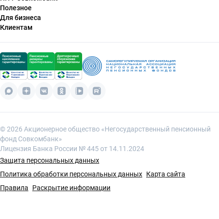
Полезное
О фонде
Для бизнеса
Раскрытие информации
Онлайн-консультант
Клиентам
Получателям финансовых услуг
Корпоративные пенсионные программы
Запрос на консультацию
Личный кабинет
Подать электронное заявление
Баллы за добрые слова
© 2026 Акционерное общество «Негосударственный пенсионный
фонд Совкомбанк»
Лицензия Банка России № 445 от 14.11.2024
Защита персональных данных
Политика обработки персональных данных
Карта сайта
Правила
Раскрытие информации